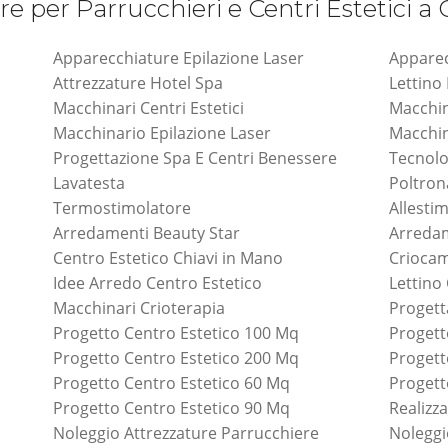
re per Parrucchieri e Centri Estetici a
Apparecchiature Epilazione Laser
Apparec
Attrezzature Hotel Spa
Lettino
Macchinari Centri Estetici
Macchin
Macchinario Epilazione Laser
Macchin
Progettazione Spa E Centri Benessere
Tecnolo
Lavatesta
Poltro
Termostimolatore
Allesti
Arredamenti Beauty Star
Arreda
Centro Estetico Chiavi in Mano
Criocam
Idee Arredo Centro Estetico
Lettino
Macchinari Crioterapia
Progett
Progetto Centro Estetico 100 Mq
Progett
Progetto Centro Estetico 200 Mq
Progett
Progetto Centro Estetico 60 Mq
Progett
Progetto Centro Estetico 90 Mq
Realizz
Noleggio Attrezzature Parrucchiere
Noleggi