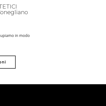
ETICI
onegliano
occupiamo in modo
ioni