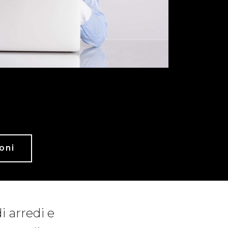
oni
di arredi e