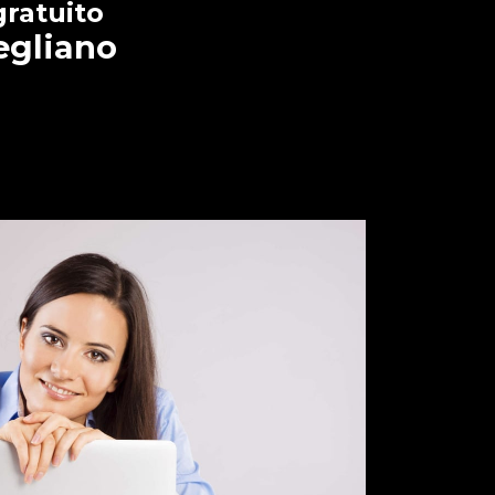
gratuito
egliano