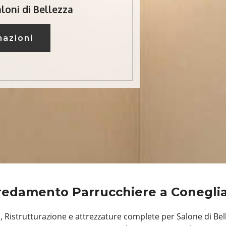
loni di Bellezza
mazioni
redamento Parrucchiere a Conegli
Ristrutturazione e attrezzature complete per Salone di Bell