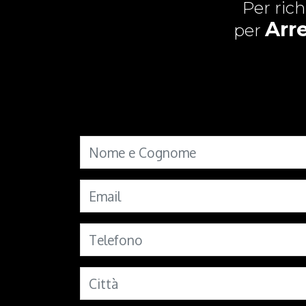
Per ric
Arr
per