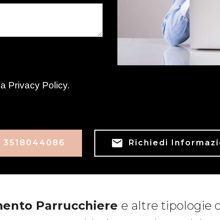
la
Privacy Policy
.
3518044086
Richiedi Informazi
ento Parrucchiere
e altre tipologie 