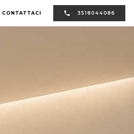
CONTATTACI
3518044086