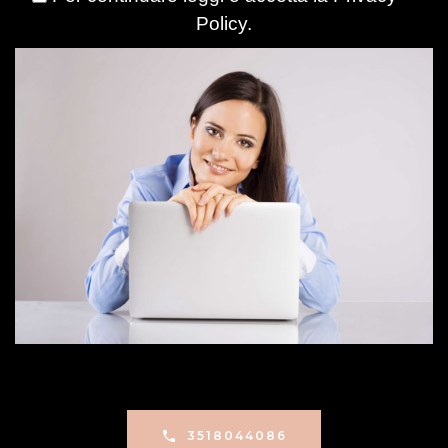
Policy
.
3518044086