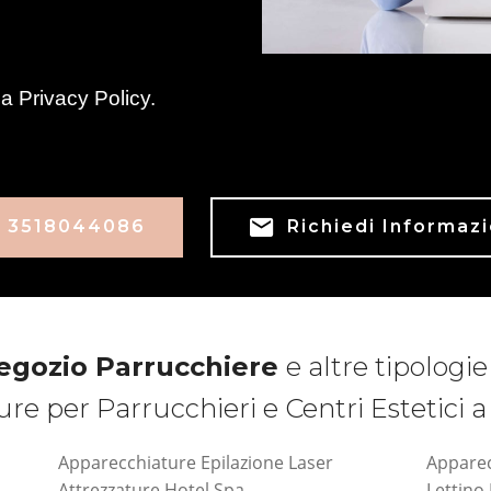
la
Privacy Policy
.
3518044086
Richiedi Informazi
egozio Parrucchiere
e altre tipologie
ure per Parrucchieri e Centri Estetici 
Apparecchiature Epilazione Laser
Apparec
Attrezzature Hotel Spa
Lettino