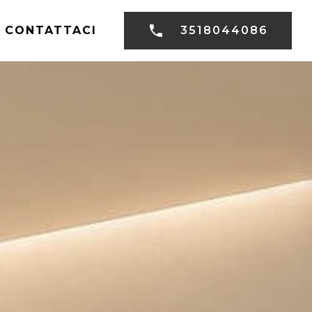
CONTATTACI
3518044086