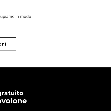
occupiamo in modo
ioni
gratuito
ovolone