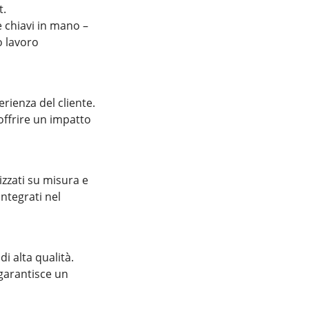
t.
e chiavi in mano –
o lavoro
rienza del cliente.
 offrire un impatto
lizzati su misura e
integrati nel
i alta qualità.
 garantisce un