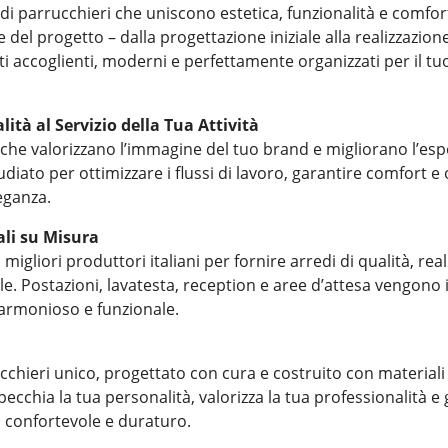
di parrucchieri che uniscono estetica, funzionalità e comfor
del progetto – dalla progettazione iniziale alla realizzazion
i accoglienti, moderni e perfettamente organizzati per il tu
ità al Servizio della Tua Attività
che valorizzano l’immagine del tuo brand e migliorano l’espe
udiato per ottimizzare i flussi di lavoro, garantire comfort e
eganza.
ali su Misura
migliori produttori italiani per fornire arredi di qualità, rea
ile. Postazioni, lavatesta, reception e aree d’attesa vengono 
armonioso e funzionale.
chieri unico, progettato con cura e costruito con materiali d
ecchia la tua personalità, valorizza la tua professionalità e
 confortevole e duraturo.