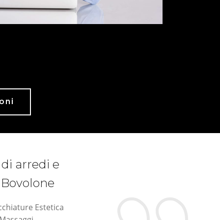
oni
 di arredi e
a Bovolone
chiature Estetica
 Massaggi