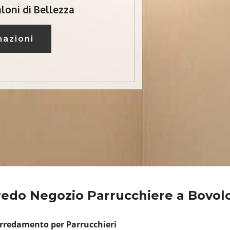
loni di Bellezza
mazioni
redo Negozio Parrucchiere a Bovol
Arredamento per Parrucchieri