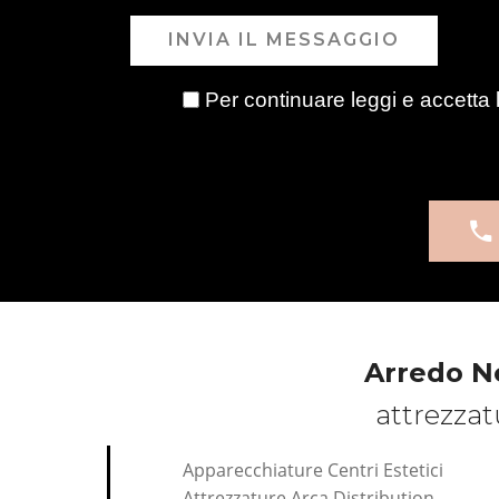
INVIA IL MESSAGGIO
Per continuare leggi e accetta 
Arredo N
attrezzat
Apparecchiature Centri Estetici
Attrezzature Arca Distribution