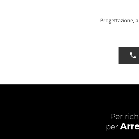
Progettazione, a
Per ric
Arr
per