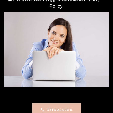
Policy
.
3518044086