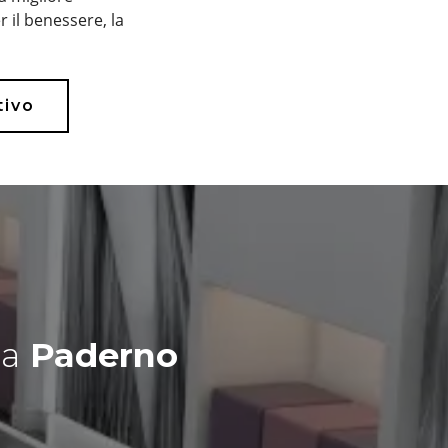
 il benessere, la
tivo
o
a
Paderno