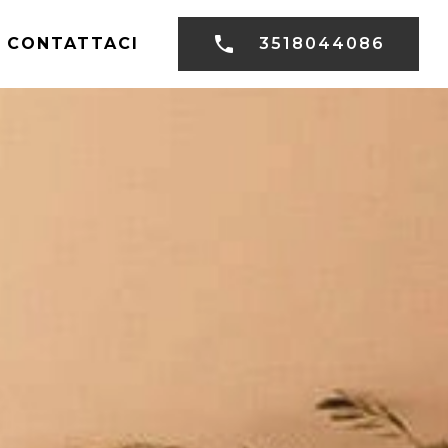
CONTATTACI
3518044086