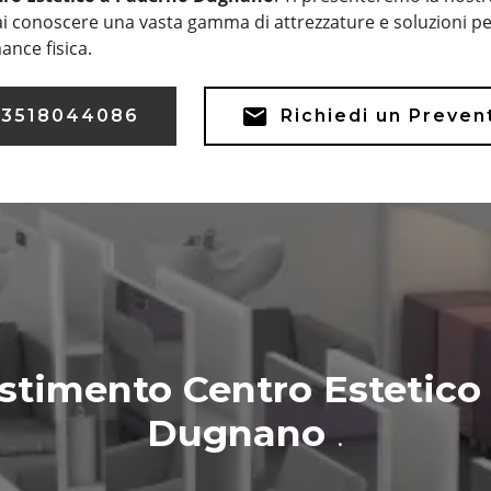
i conoscere una vasta gamma di attrezzature e soluzioni per
ance fisica.
3518044086
Richiedi un Preven
estimento Centro Estetic
Dugnano
.