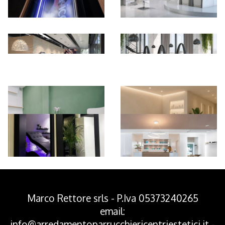
*Pagina Azione*
Marco Rettore srls - P.Iva 05373240265
email:
info@arredamentoparrucchiericentriestetici.it
-