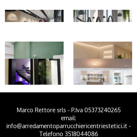
*Pagina Azione*
Marco Rettore srls - P.Iva 05373240265
email:
info@arredamentoparrucchiericentriestetici.it
-
Telefono
3518044086