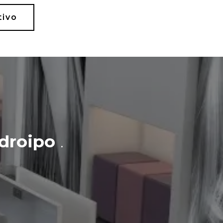
tivo
droipo
.