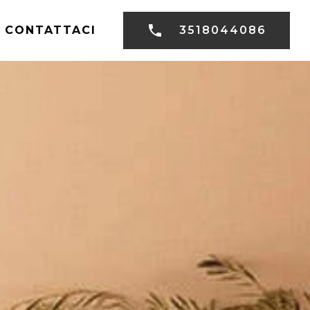
CONTATTACI
3518044086