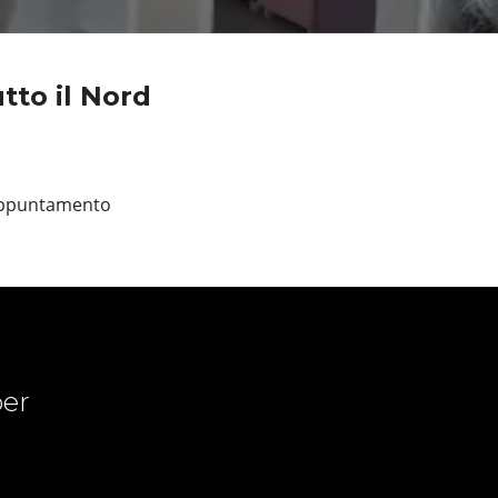
tto il Nord
 appuntamento
er