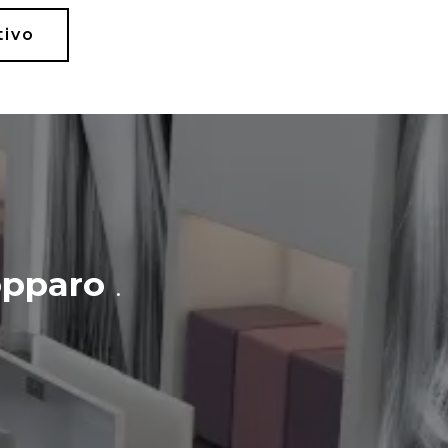
tivo
pparo
.