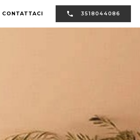
CONTATTACI
3518044086