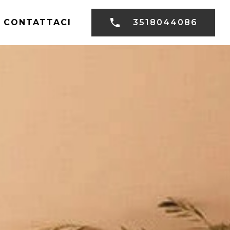
CONTATTACI
3518044086