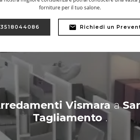
forniture per il tuo salone.
3518044086
Richiedi un Preven
Arredamenti Vismara
a
San
Tagliamento
.