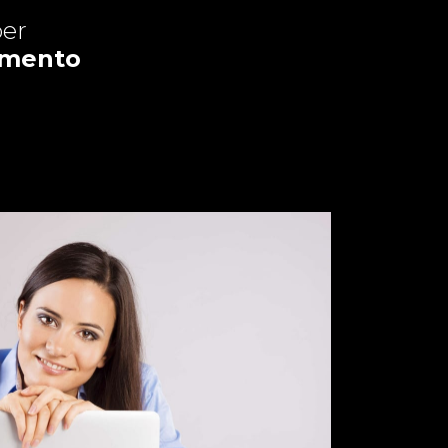
er
amento