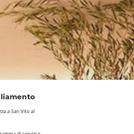
agliamento
za a San Vito al
gamma di servizi e