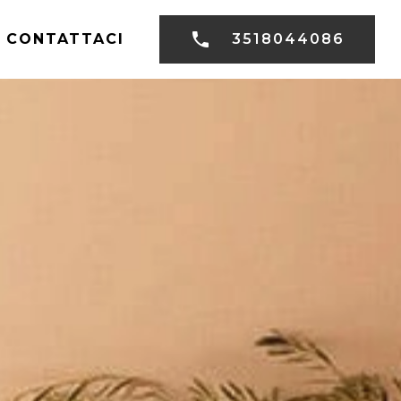
CONTATTACI
3518044086