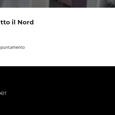
to il Nord
 appuntamento
er