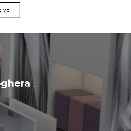
tivo
ghera
.