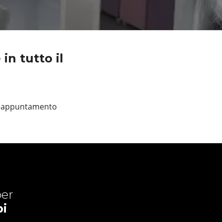
n tutto il
un appuntamento
er
i