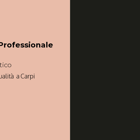
Professionale
tico
alità a Carpi