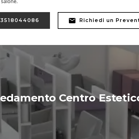
o salone.
3518044086
Richiedi un Preven
redamento Centro Esteti