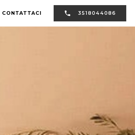
CONTATTACI
3518044086