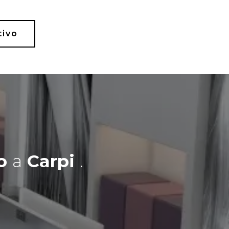
tivo
co
a
Carpi
.