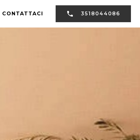
CONTATTACI
3518044086