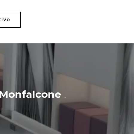
tivo
Monfalcone
.