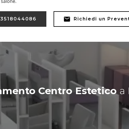
o salone.
3518044086
Richiedi un Preven
amento Centro Estetico
a