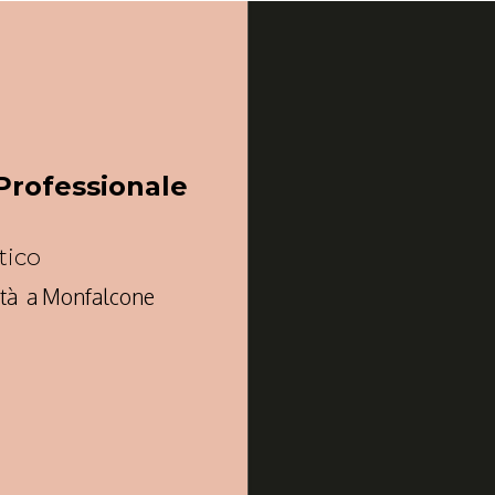
Professionale
tico
ità a Monfalcone