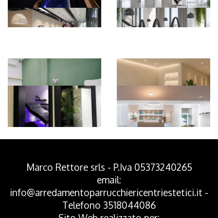
*Pagina Azione*
Marco Rettore srls - P.Iva 05373240265
email:
info@arredamentoparrucchiericentriestetici.it
-
Telefono
3518044086
Sito Web realizzato per: