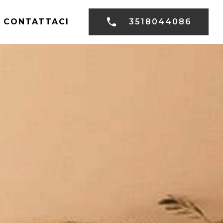
CONTATTACI
3518044086