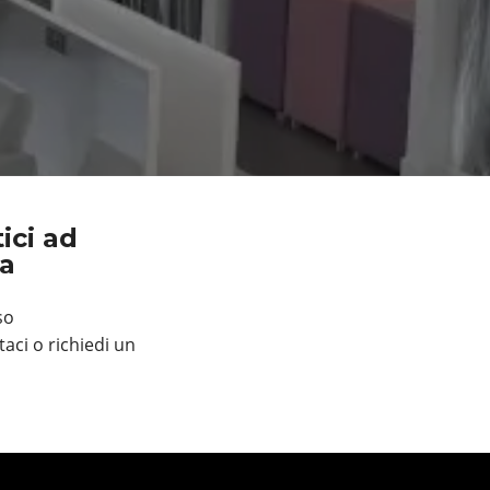
ici ad
ia
so
taci o richiedi un