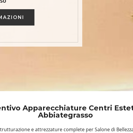
sso
MAZIONI
ntivo Apparecchiature Centri Estet
Abbiategrasso
rutturazione e attrezzature complete per Salone di Bellezz