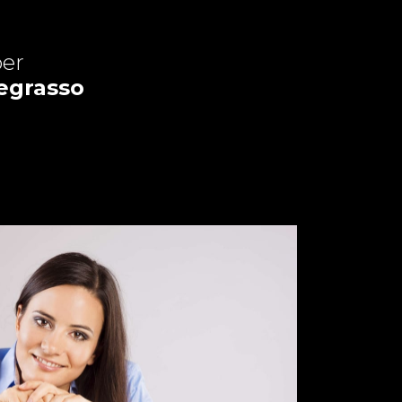
er
tegrasso