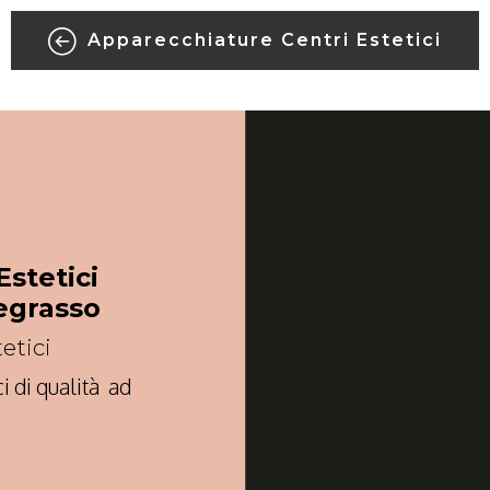
Apparecchiature Centri Estetici
stetici
egrasso
etici
i di qualità ad