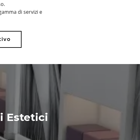
so.
gamma di servizi e
tivo
 Estetici