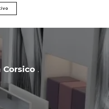
tivo
a
Corsico
.