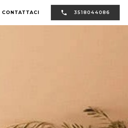
CONTATTACI
3518044086