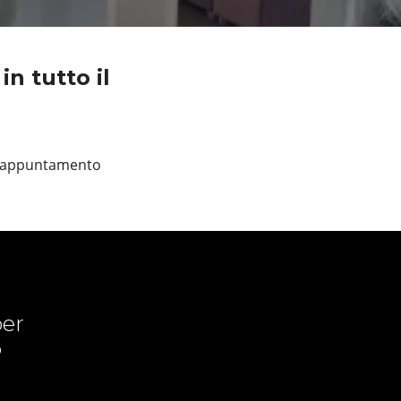
in tutto il
un appuntamento
er
o