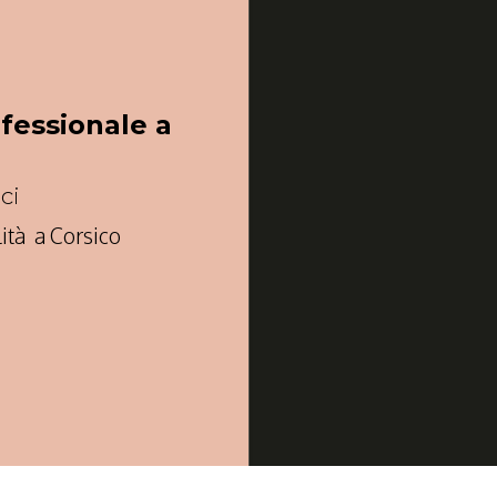
ofessionale a
ici
lità a Corsico