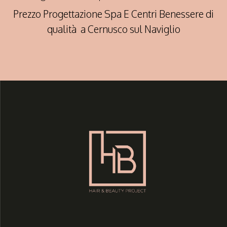
Prezzo Progettazione Spa E Centri Benessere di
qualità a Cernusco sul Naviglio