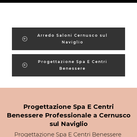
Arredo Saloni Cernusco sul
Naviglio
Progettazione Spa E Centri
Benessere
Progettazione Spa E Centri
Benessere Professionale a Cernusco
sul Naviglio
Progettazione Spa E Centri Benessere