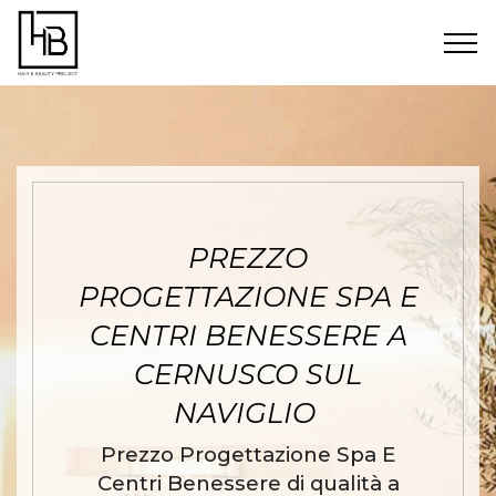
PREZZO
PROGETTAZIONE SPA E
CENTRI BENESSERE A
CERNUSCO SUL
NAVIGLIO
Prezzo Progettazione Spa E
Centri Benessere di qualità a