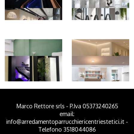
*Pagina Azione*
Marco Rettore srls - P.Iva 05373240265
email:
info@arredamentoparrucchiericentriestetici.it
-
Telefono
3518044086