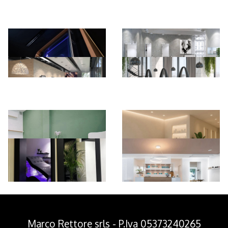
*Pagina Azione*
Marco Rettore srls - P.Iva 05373240265