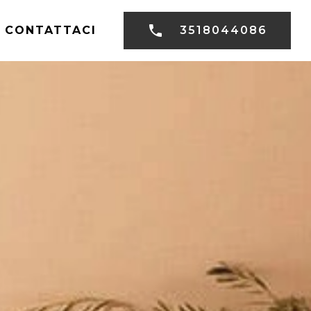
CONTATTACI
3518044086