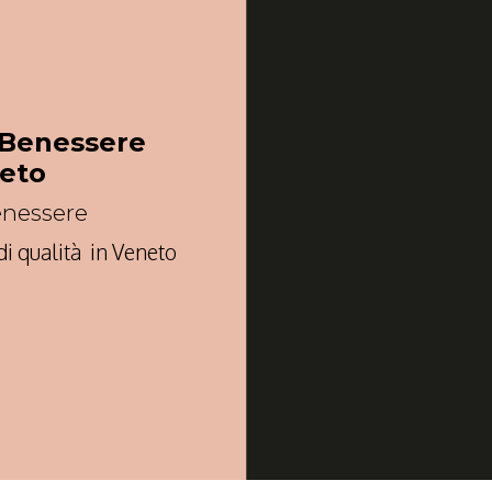
 Benessere
neto
enessere
i qualità in Veneto