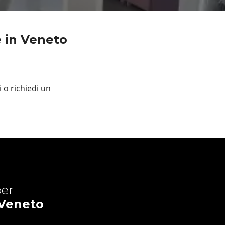
 in Veneto
 o richiedi un
er
 Veneto