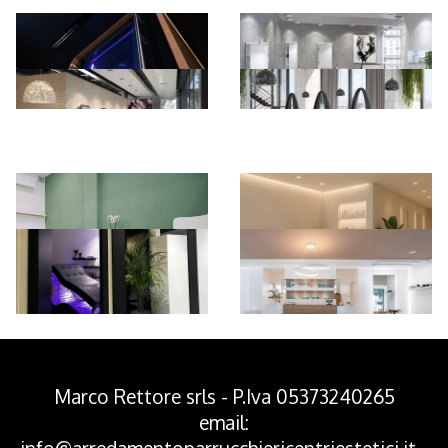
*Pagina Azione*
Marco Rettore srls - P.Iva 05373240265
email: