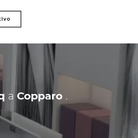
tivo
Mq
a
Copparo
.