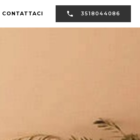
CONTATTACI
3518044086