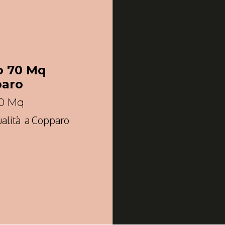
o 70 Mq
paro
70 Mq
qualità a Copparo