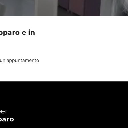
pparo e in
di un appuntamento
er
paro