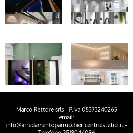
*Pagina Azione*
Marco Rettore srls - P.Iva 05373240265
email:
info@arredamentoparrucchiericentriestetici.it
-
Telefono
3518044086