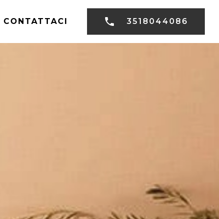
CONTATTACI
3518044086