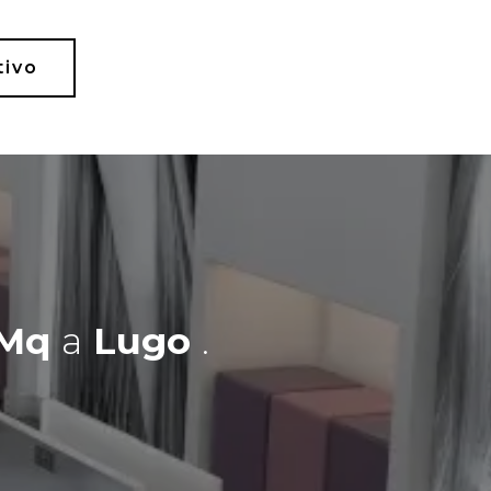
tivo
 Mq
a
Lugo
.