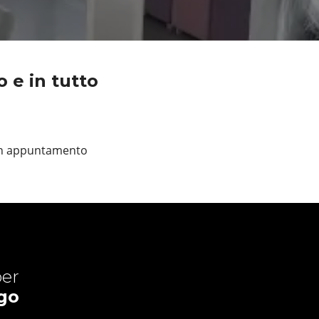
 e in tutto
 un appuntamento
er
go