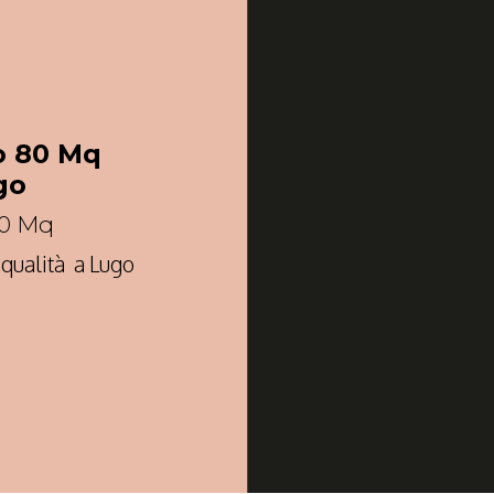
o 80 Mq
go
80 Mq
 qualità a Lugo