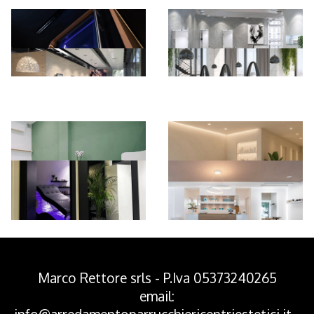
*Pagina Azione*
Marco Rettore srls - P.Iva 05373240265
email: