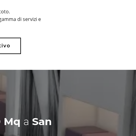
toto.
gamma di servizi e
tivo
80 Mq
a
San