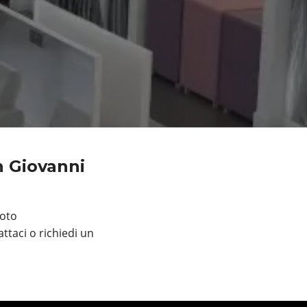
n Giovanni
toto
ttaci o richiedi un