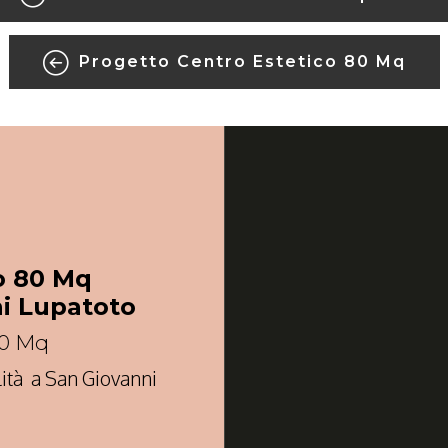
Progetto Centro Estetico 80 Mq
o 80 Mq
ni Lupatoto
80 Mq
lità a San Giovanni