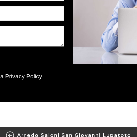
la
Privacy Policy
.
Arredo Saloni San Giovanni Lupatoto