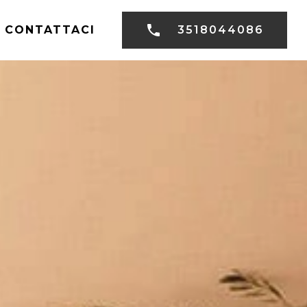
CONTATTACI
3518044086