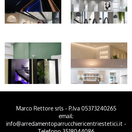
*Pagina Azione*
Marco Rettore srls - P.Iva 05373240265
email:
info@arredamentoparrucchiericentriestetici.it
-
Telefono
3518044086