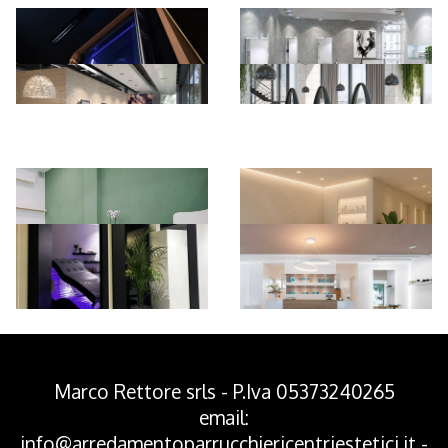
*Pagina Azione*
Marco Rettore srls - P.Iva 05373240265
email:
info@arredamentoparrucchiericentriestetici.it
-