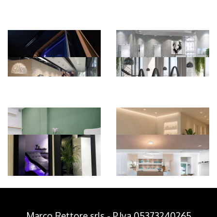
*Pagina Azione*
Marco Rettore srls - P.Iva 05373240265