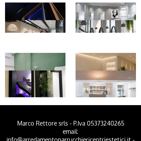
*Pagina Azione*
Marco Rettore srls - P.Iva 05373240265
email:
info@arredamentoparrucchiericentriestetici.it
-