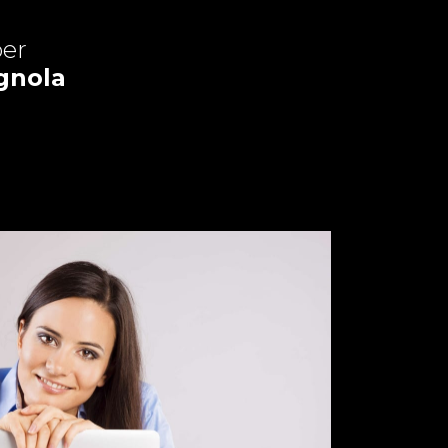
er
ignola