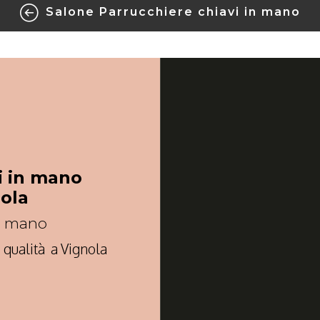
Salone Parrucchiere chiavi in mano
i in mano
nola
in mano
 qualità a Vignola