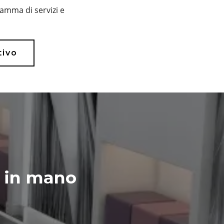
amma di servizi e
tivo
i in mano