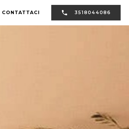
CONTATTACI
3518044086