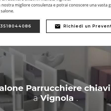
 nostra migliore consulenza e potrai conoscere una vasta g
o salone.
3518044086
Richiedi un Preven
alone Parrucchiere chiav
a
Vignola
.