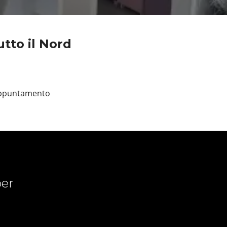
utto il Nord
 appuntamento
er