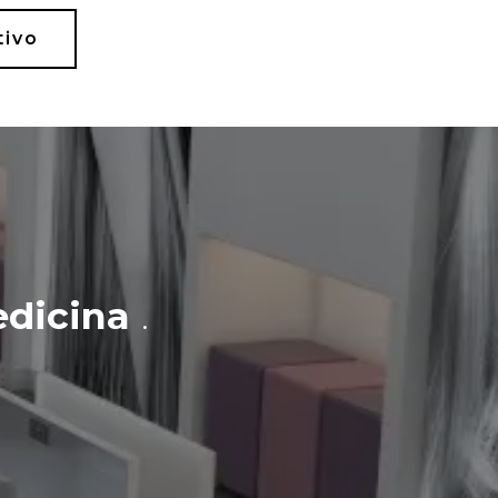
tivo
dicina
.