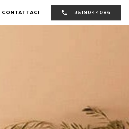
CONTATTACI
3518044086