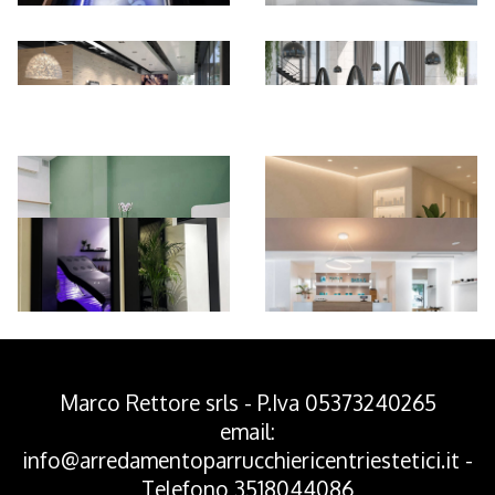
*Pagina Azione*
Marco Rettore srls - P.Iva 05373240265
email:
info@arredamentoparrucchiericentriestetici.it
-
Telefono
3518044086