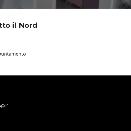
to il Nord
appuntamento
er