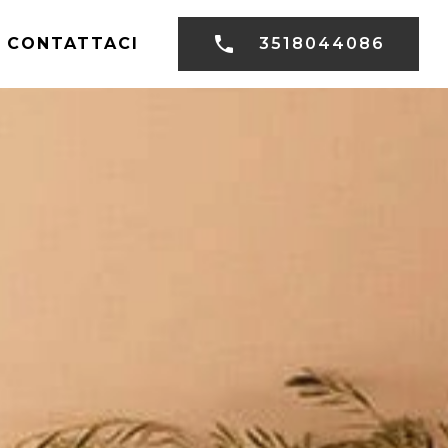
CONTATTACI
3518044086