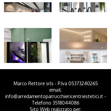
*Pagina Azione*
Marco Rettore srls - P.Iva 05373240265
email:
info@arredamentoparrucchiericentriestetici.it
-
Telefono
3518044086
Sito Web realizzato per: