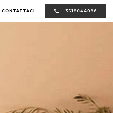
CONTATTACI
3518044086