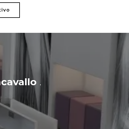
tivo
cavallo
.