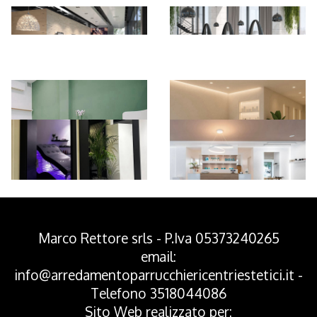
*Pagina Azione*
Marco Rettore srls - P.Iva 05373240265
email:
info@arredamentoparrucchiericentriestetici.it
-
Telefono
3518044086
Sito Web realizzato per: