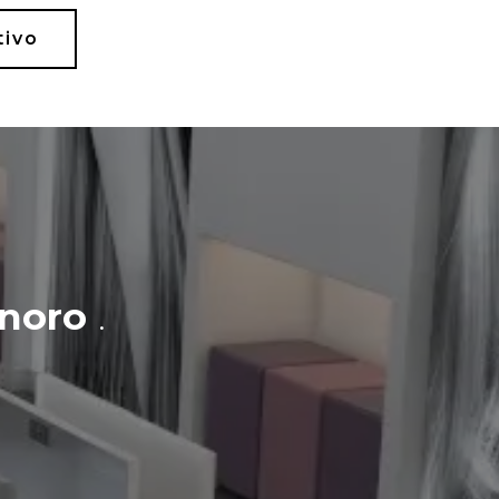
tivo
noro
.