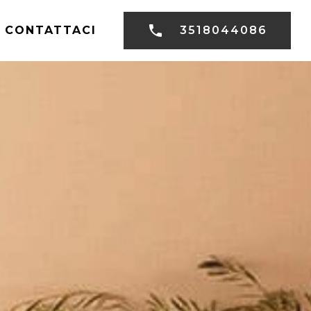
CONTATTACI
3518044086