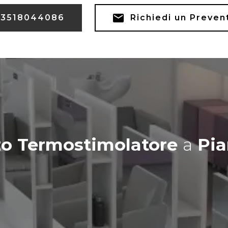
3518044086
Richiedi un Preven
zo Termostimolatore
a
Pia