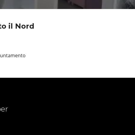
o il Nord
ppuntamento
er