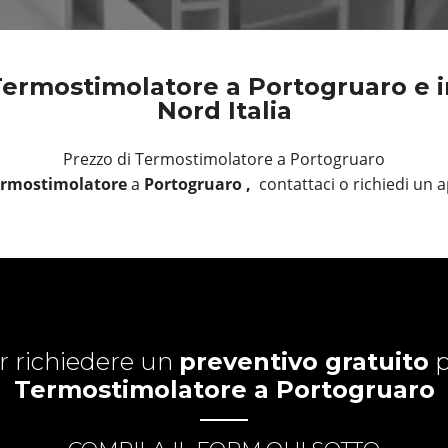
ermostimolatore a Portogruaro e in
Nord Italia
Prezzo di Termostimolatore a Portogruaro
rmostimolatore
a
Portogruaro ,
contattaci o richiedi un
r richiedere un
preventivo gratuito
p
Termostimolatore a Portogruaro