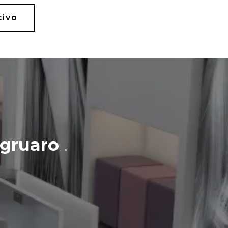
tivo
gruaro
.