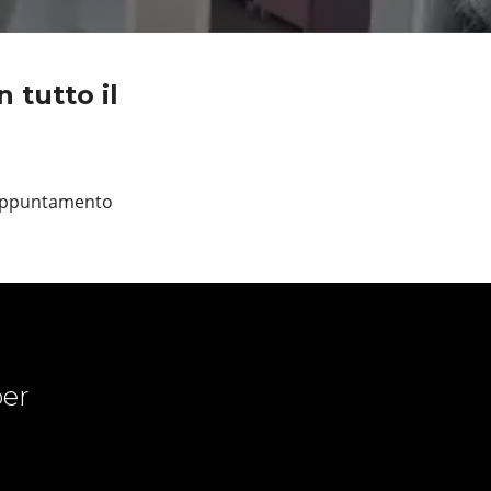
 tutto il
 appuntamento
er