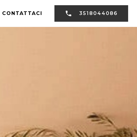
CONTATTACI
3518044086