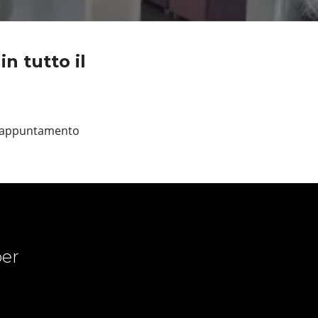
n tutto il
un appuntamento
er