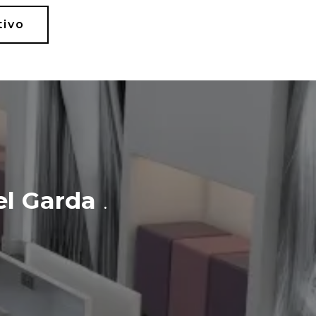
tivo
el Garda
.