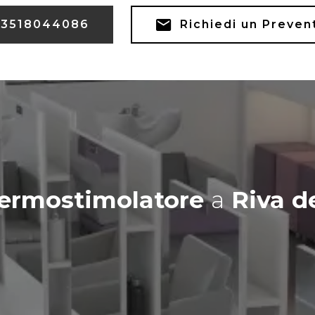
3518044086
Richiedi un Preven
Termostimolatore
a
Riva d