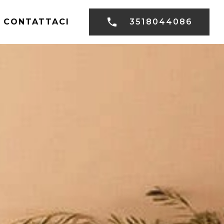
CONTATTACI
3518044086