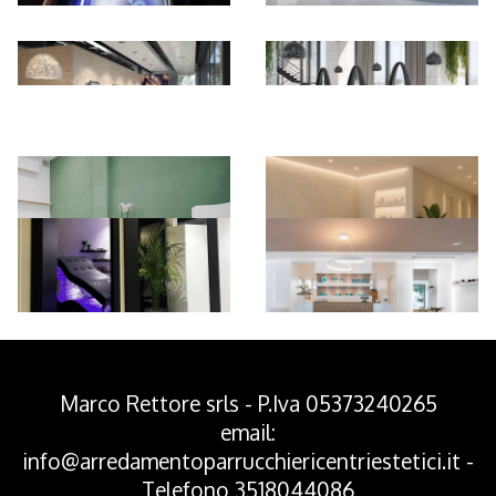
*Pagina Azione*
Marco Rettore srls - P.Iva 05373240265
email:
info@arredamentoparrucchiericentriestetici.it
-
Telefono
3518044086