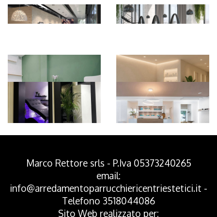
*Pagina Azione*
Marco Rettore srls - P.Iva 05373240265
email:
info@arredamentoparrucchiericentriestetici.it
-
Telefono
3518044086
Sito Web realizzato per: